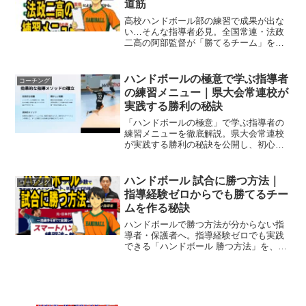
道筋
高校ハンドボール部の練習で成果が出な
い…そんな指導者必見。全国常連・法政
二高の阿部監督が「勝てるチーム」を育
てる実践メニューを公開。
ハンドボールの極意で学ぶ指導者
コーチング
の練習メニュー｜県大会常連校が
実践する勝利の秘訣
「ハンドボールの極意」で学ぶ指導者の
練習メニューを徹底解説。県大会常連校
が実践する勝利の秘訣を公開し、初心者
から一流選手へ導く指導法を紹介しま
す。
ハンドボール 試合に勝つ方法｜
コーチング
指導経験ゼロからでも勝てるチー
ムを作る秘訣
ハンドボールで勝つ方法が分からない指
導者・保護者へ。指導経験ゼロでも実践
できる「ハンドボール 勝つ方法」を、元
日本代表コーチ監修のスマート練習法で
解説。部活を勝てるチームに変える具体
策を紹介します。